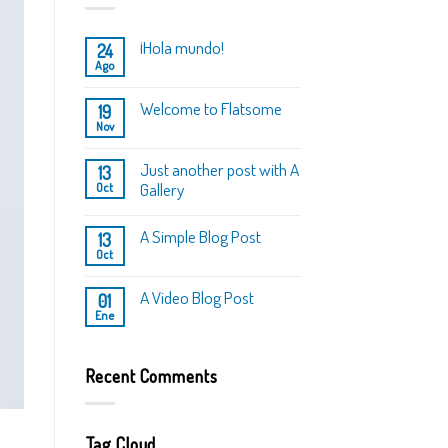
¡Hola mundo!
24
Ago
Welcome to Flatsome
19
Nov
Just another post with A
13
Gallery
Oct
A Simple Blog Post
13
Oct
A Video Blog Post
01
Ene
Recent Comments
Tag Cloud