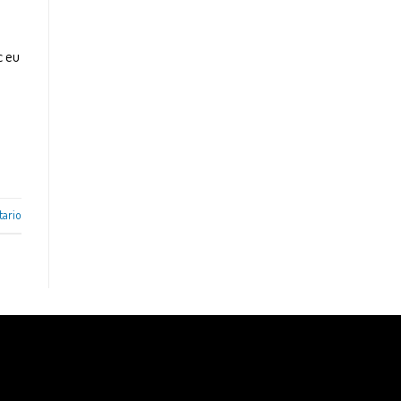
c eu
tario