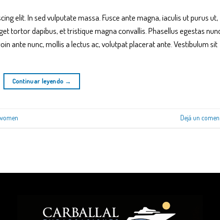
ng elit. In sed vulputate massa. Fusce ante magna, iaculis ut purus ut,
get tortor dapibus, et tristique magna convallis. Phasellus egestas nun
oin ante nunc, mollis a lectus ac, volutpat placerat ante. Vestibulum sit
Continuar leyendo
→
women
Dejá un comen