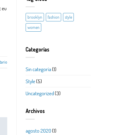
c eu
brooklyn
fashion
style
women
Categorías
tario
Sin categoría
(1)
Style
(5)
Uncategorized
(3)
Archivos
agosto 2020
(1)