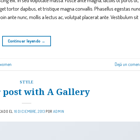
ng elit. In sed vulputate massa. Fusce ante magna, iaculis ut purus ut,
get tortor dapibus, et tristique magna convallis. Phasellus egestas nun
oin ante nunc, mollis a lectus ac, volutpat placerat ante. Vestibulum sit
Continuar leyendo
→
women
Dejá un comen
STYLE
 post with A Gallery
CADO EL
16 DICIEMBRE, 2013
POR
ADMIN