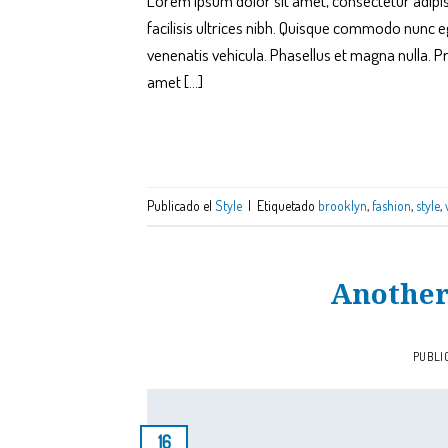
Lorem ipsum dolor sit amet, consectetur adipisci
facilisis ultrices nibh. Quisque commodo nunc e
venenatis vehicula. Phasellus et magna nulla. Pr
amet […]
Publicado el
Style
|
Etiquetado
brooklyn
,
fashion
,
style
,
Another
PUBLI
16