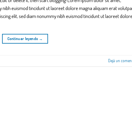
dit or delete it, then start blogging! Lorem ipsum dolor sit amet,
 nibh euismod tincidunt ut laoreet dolore magna aliquam erat volutpa
scing elit, sed diam nonummy nibh euismod tincidunt ut laoreet dolor
Continuar leyendo
→
Dejá un comen