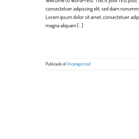
Welcome to WordPress. This is your first post. E
consectetuer adipiscing elit, sed diam nonummy
Lorem ipsum dolor sit amet, consectetuer adipi
magna aliquam […]
Publicado el
Uncategorized