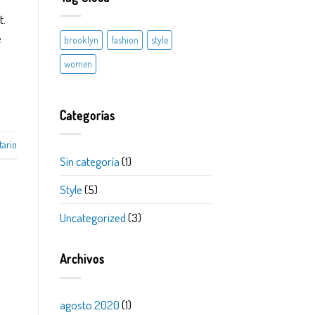
t.
e
brooklyn
fashion
style
women
Categorías
tario
Sin categoría
(1)
Style
(5)
Uncategorized
(3)
Archivos
agosto 2020
(1)