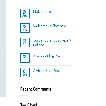
¡Hola mundo!
24
Ago
Welcome to Flatsome
19
Nov
Just another post with A
13
Gallery
Oct
A Simple Blog Post
13
Oct
A Video Blog Post
01
Ene
Recent Comments
Tag Cloud