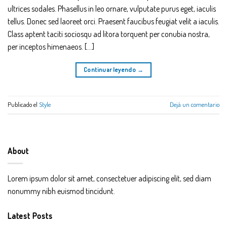
ultrices sodales. Phasellus in leo ornare, vulputate purus eget, iaculis
tellus. Donec sed laoreet orci. Praesent faucibus feugiat velit a iaculis.
Class aptent taciti sociosqu ad litora torquent per conubia nostra,
per inceptos himenaeos. […]
Continuar leyendo
→
Publicado el
Style
Dejá un comentario
About
Lorem ipsum dolor sit amet, consectetuer adipiscing elit, sed diam
nonummy nibh euismod tincidunt.
Latest Posts