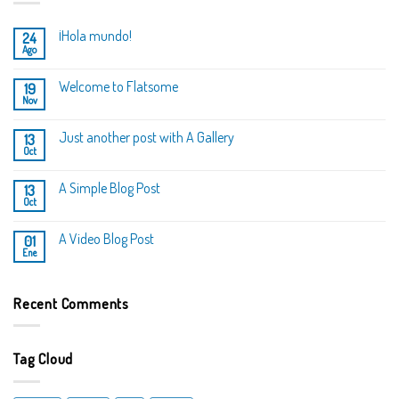
¡Hola mundo!
24
Ago
Welcome to Flatsome
19
Nov
Just another post with A Gallery
13
Oct
A Simple Blog Post
13
Oct
A Video Blog Post
01
Ene
Recent Comments
Tag Cloud