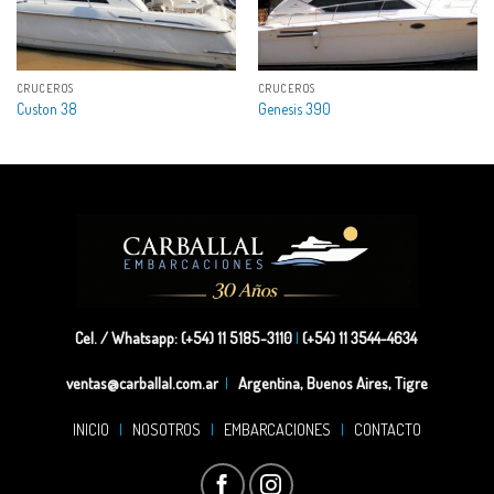
CRUCEROS
CRUCEROS
Custon 38
Genesis 390
Cel. / Whatsapp: (+54) 11 5185-3110
|
(+54) 11 3544-4634
ventas@carballal.com.ar
|
Argentina, Buenos Aires, Tigre
INICIO
|
NOSOTROS
|
EMBARCACIONES
|
CONTACTO