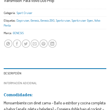
Transmisión: Pata Volvo Duo Prop
Categoría:
Sport Cruiser
Etiquetas:
Daycruiser
,
Genesis
,
Genesis 290
,
Sportcruiser
,
Sportcruiser Open
,
Volvo
Penta
Marca:
GENESIS
DESCRIPCIÓN
INFORMACIÓN ADICIONAL
Comodidades:
Monoambiente con dinet cama – Baño a estribor y cocina completa
a babor (anafe, pileta y heladera) – Conejera doble bajo el cockpit –