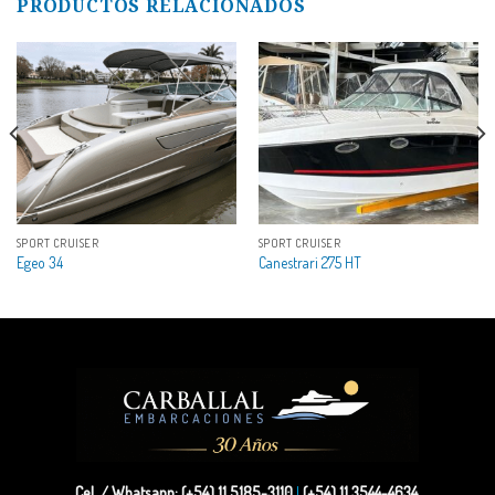
PRODUCTOS RELACIONADOS
SPORT CRUISER
SPORT CRUISER
Egeo 34
Canestrari 275 HT
Cel. / Whatsapp: (+54) 11 5185-3110
|
(+54) 11 3544-4634