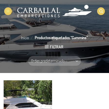
Saltar
al
contenido
Inicio
/
Productos etiquetados “Cummins”
FILTRAR