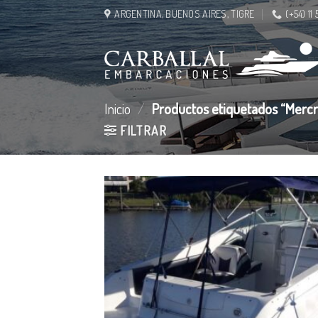
Saltar
ARGENTINA, BUENOS AIRES, TIGRE
(+54) 11
al
contenido
Inicio
/
Productos etiquetados “Mercr
FILTRAR