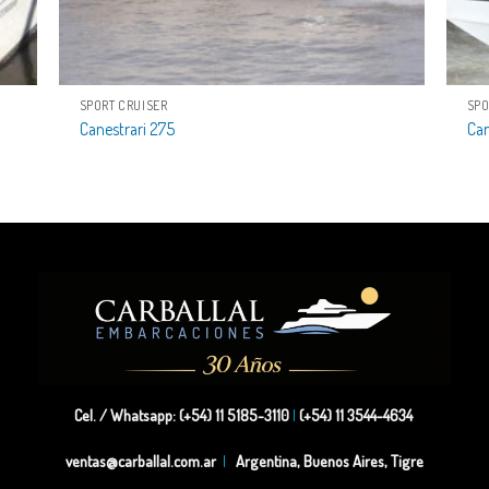
SPORT CRUISER
SPO
Canestrari 275
Can
Cel. / Whatsapp: (+54) 11 5185-3110
|
(+54) 11 3544-4634
ventas@carballal.com.ar
|
Argentina, Buenos Aires, Tigre