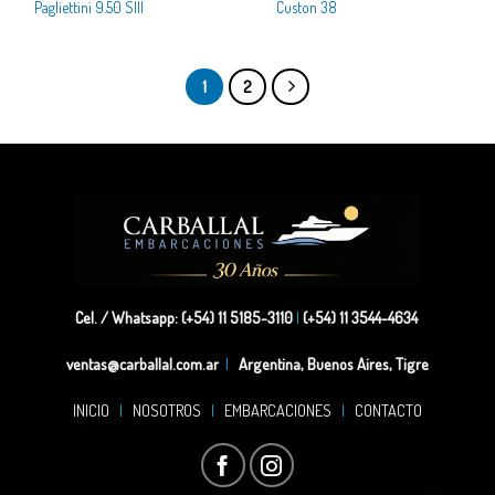
Pagliettini 9.50 SIII
Custon 38
1
2
Cel. / Whatsapp: (+54) 11 5185-3110
|
(+54) 11 3544-4634
ventas@carballal.com.ar
|
Argentina, Buenos Aires, Tigre
INICIO
|
NOSOTROS
|
EMBARCACIONES
|
CONTACTO