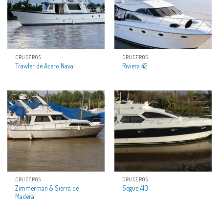
CRUCEROS
CRUCEROS
Trawler de Acero Naval
Riviera 42
CRUCEROS
CRUCEROS
Zimmerman & Sierra de
Segue 410
Madera