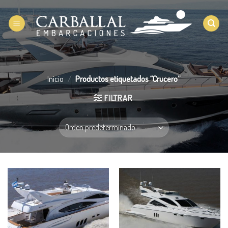
Saltar
al
contenido
Inicio
/
Productos etiquetados “Crucero”
FILTRAR