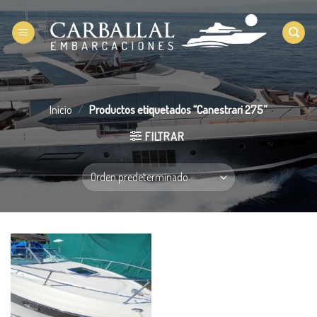
Saltar
al
contenido
Inicio
/
Productos etiquetados “Canestrari 275”
FILTRAR