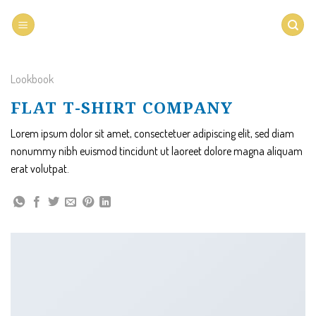
Saltar
al
contenido
Lookbook
FLAT T-SHIRT COMPANY
Lorem ipsum dolor sit amet, consectetuer adipiscing elit, sed diam
nonummy nibh euismod tincidunt ut laoreet dolore magna aliquam
erat volutpat.