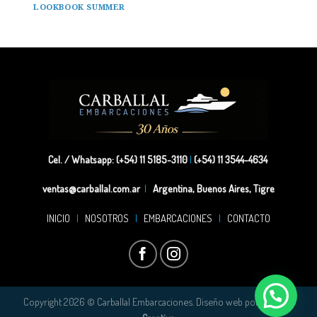
LOOKBOOK SUMMER
Cel. / Whatsapp: (+54) 11 5185-3110
|
(+54) 11 3544-4634
ventas@carballal.com.ar
|
Argentina, Buenos Aires, Tigre
INICIO
|
NOSOTROS
|
EMBARCACIONES
|
CONTACTO
Copyright 2026 © Carballal Embarcaciones. Diseño web por
Impakto